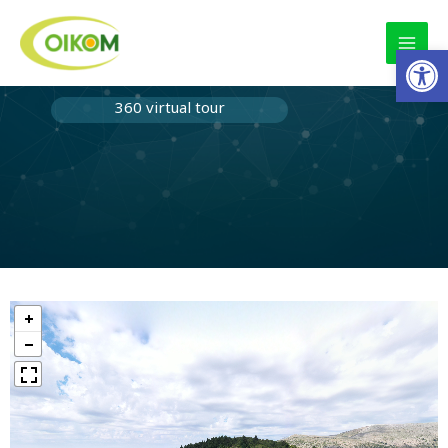
Skip
MAI
to
Op
MEN
content
360 virtual tour